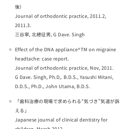
後）
Journal of orthodontic practice, 2011.2,
2011.3.
三谷寧, 北總征男, G Dave. Singh
Effect of the DNA appliance^TM on migraine
headtache: case report.
Journal of orthodontic practice, Nov, 2011.
G Dave. Singh, Ph.D,. B.D.S., Yasushi Mitani,
D.D.S., Ph.D., John Utama, B.D.S.
「歯科治療の現場で求められる“気づき”気道が訴
える」
Japanese journal of clinical dentistry for
children, March 2012.