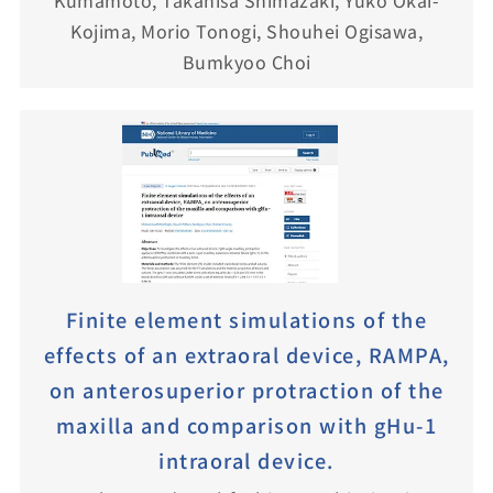
Kumamoto, Takahisa Shimazaki, Yuko Okai-
Kojima, Morio Tonogi, Shouhei Ogisawa,
Bumkyoo Choi
Finite element simulations of the
effects of an extraoral device, RAMPA,
on anterosuperior protraction of the
maxilla and comparison with gHu-1
intraoral device.